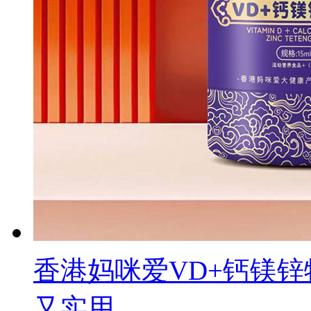
香港妈咪爱VD+钙镁锌
又实用