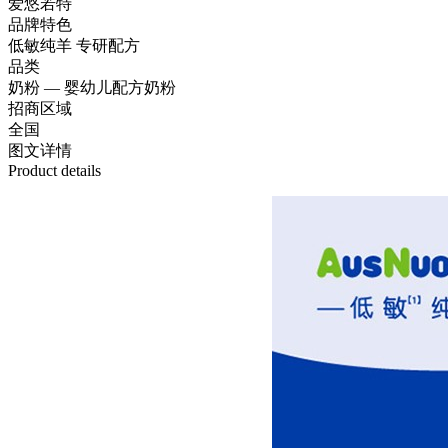
爱悠若特
品牌特色
低敏纯羊 专研配方
品类
奶粉 — 婴幼儿配方奶粉
招商区域
全国
图文
详情
Product details