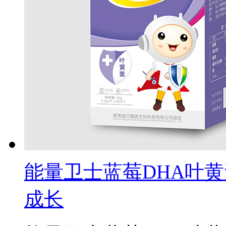
能量卫士蓝莓DHA叶
成长