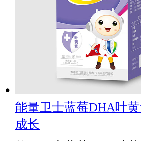
能量卫士蓝莓DHA叶
成长