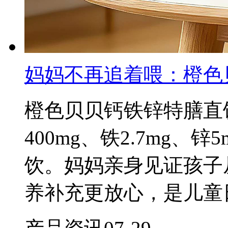
妈妈不再追着喂：橙色
橙色贝贝钙铁锌特膳直
400mg、铁2.7mg
饮。妈妈亲身见证孩子
养补充更放心，是儿童