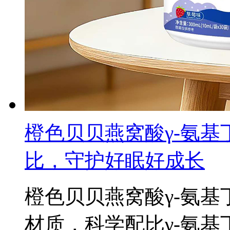
橙色贝贝燕窝酸γ-氨
比，守护好眠好成长
橙色贝贝燕窝酸γ-氨
材质，科学配比γ-氨