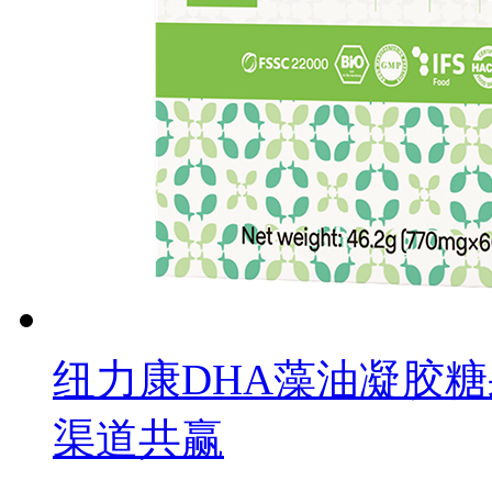
纽力康DHA藻油凝胶
渠道共赢