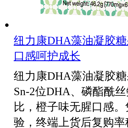
纽力康DHA藻油凝胶
口感呵护成长
纽力康DHA藻油凝胶
Sn-2位DHA、磷酯酰
比，橙子味无腥口感。
验，终端上货后复购率