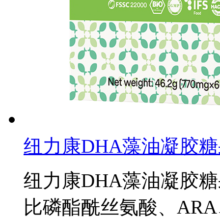
纽力康DHA藻油凝胶
纽力康DHA藻油凝胶糖
比磷酯酰丝氨酸、ARA、γ