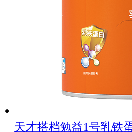
天才搭档勉益1号乳铁