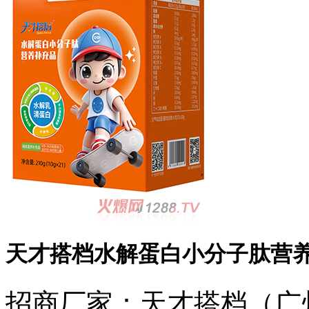
天才搭档水解蛋白小分子肽营
招商厂家：
天才搭档（广