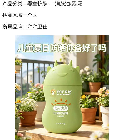
产品分类：
婴童护肤 — 润肤油/露/霜
招商区域：
全国
所属品牌：
吖吖卫仕