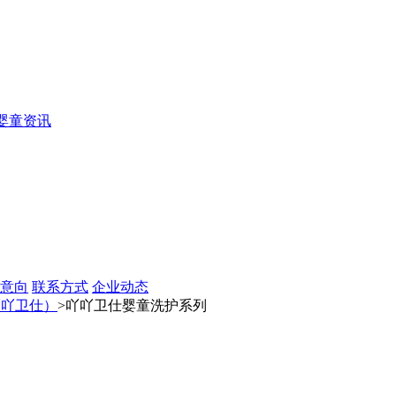
婴童资讯
意向
联系方式
企业动态
吖吖卫仕）
>吖吖卫仕婴童洗护系列