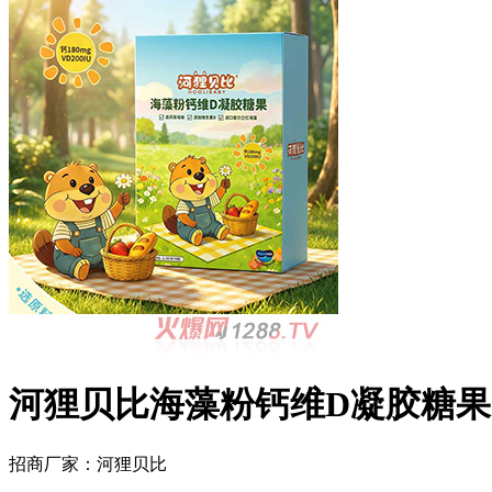
河狸贝比海藻粉钙维D凝胶糖果
招商厂家：
河狸贝比