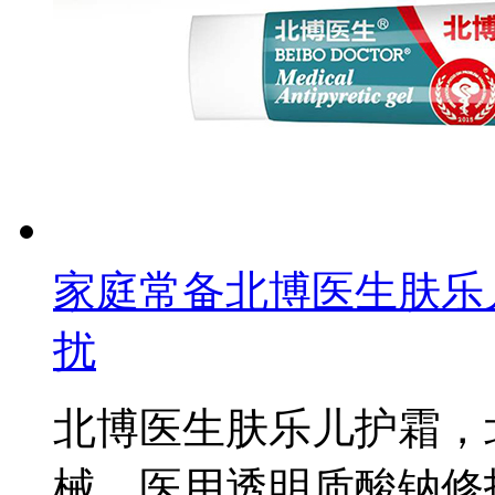
家庭常备北博医生肤乐
扰
北博医生肤乐儿护霜，
械，医用透明质酸钠修