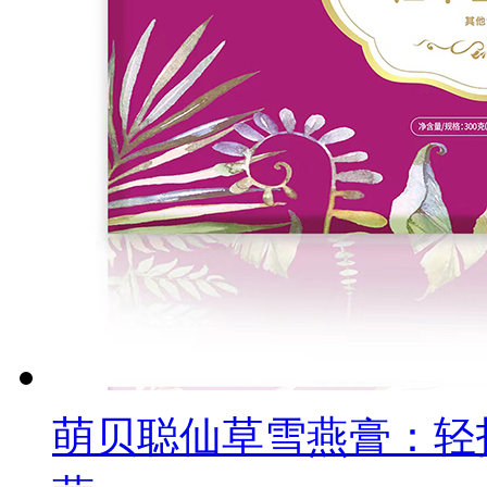
萌贝聪仙草雪燕膏：轻