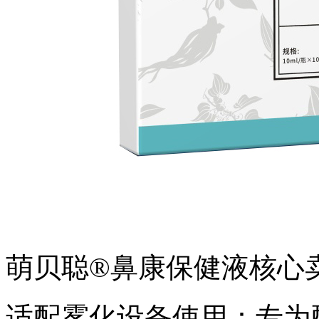
萌贝聪®鼻康保健液核心
适配雾化设备使用：专为