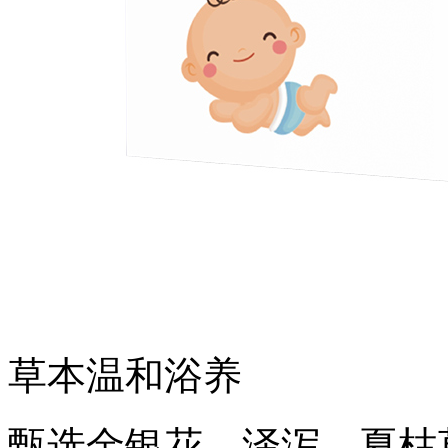
草本温和浴养
甄选金银花、泽泻、夏枯