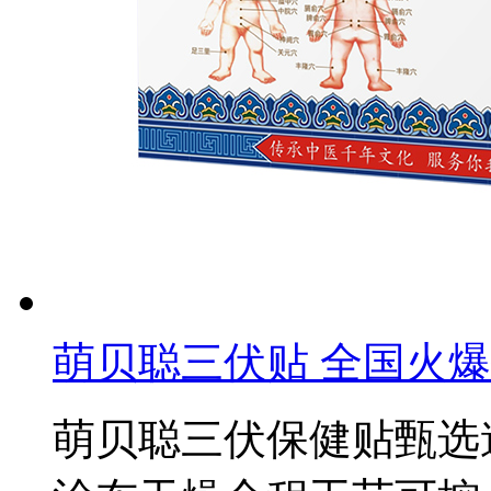
萌贝聪三伏贴 全国火
萌贝聪三伏保健贴甄选