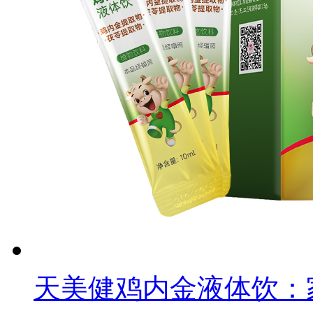
天美健鸡内金液体饮：