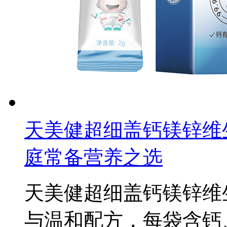
天美健超细盖钙镁锌维
庭常备营养之选
天美健超细盖钙镁锌维
与温和配方，每袋含钙