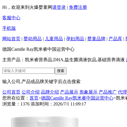
Hi，欢迎来到火爆婴童网
请登录
|
免费注册
客服中心
手机版
网站首页
|
婴幼用品
|
儿童用品
|
孕妇用品
|
婴童品牌
|
产品库
|
德国Camille Ray凯米睿中国运营中心
主营产品：凯米睿营养品,DHA,益生菌滴液饮品,基础营养滴液
输入公司,产品或品牌关键字后点击搜索
公司首页
公司介绍
品牌介绍
产品展示
形象展示
产品推广
代理
您所在位置：
首页
>
德国Camille Ray凯米睿中国运营中心
>凯米
浏览量：1376 添加时间：2026/7/1 11:09:17