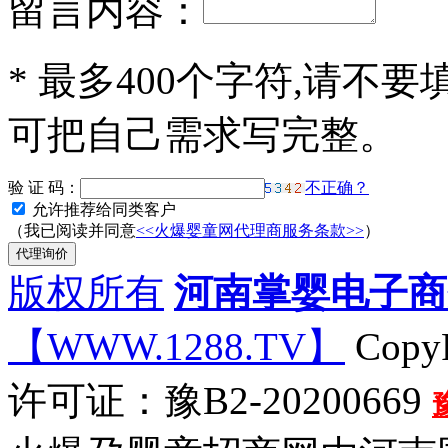
留言内容：
*
最多400个字符,请不要
可把自己需求写完整。
验 证 码：
不正确？
允许推荐给同类客户
（我已阅读并同意
<<火爆婴童网代理商服务条款>>
）
版权所有
河南掌婴电子商
【WWW.1288.TV】
CopyR
许可证：豫B2-20200669