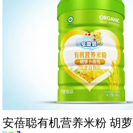
安蓓聪有机营养米粉 胡