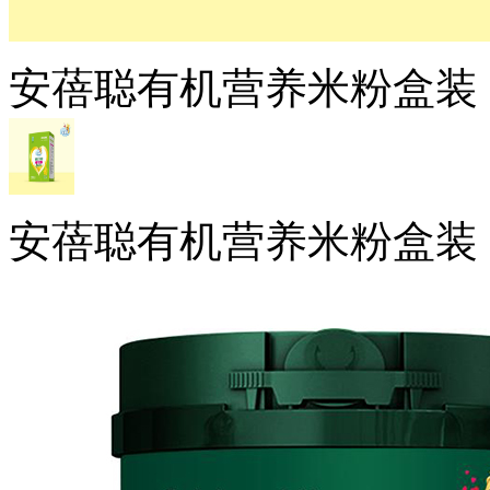
安蓓聪有机营养米粉盒装
安蓓聪有机营养米粉盒装