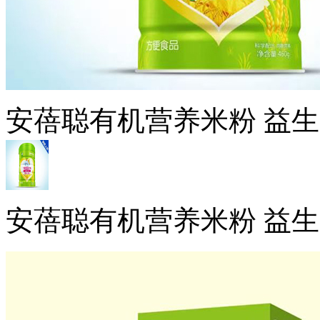
安蓓聪有机营养米粉 益
安蓓聪有机营养米粉 益