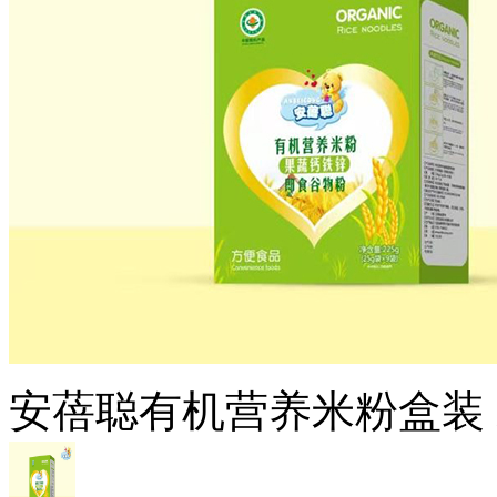
安蓓聪有机营养米粉盒装