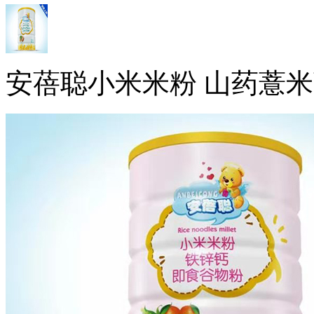
安蓓聪小米米粉 山药薏