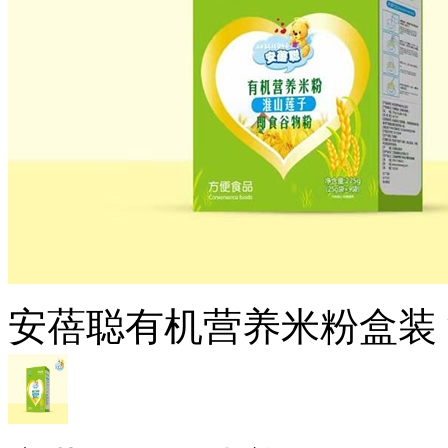
安蓓聪有机营养米粉盒装