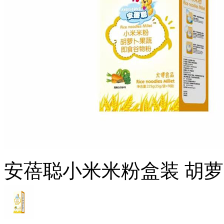
安蓓聪小米米粉盒装 胡