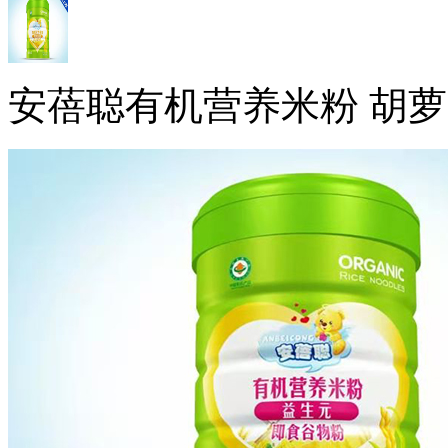
安蓓聪有机营养米粉 胡