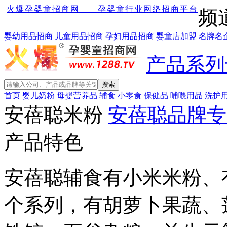
火爆孕婴童招商网——孕婴童行业网络招商平台
频
婴幼用品招商
儿童用品招商
孕妇用品招商
婴童店加盟
名牌名
产品系列
首页
婴儿奶粉
母婴营养品
辅食
小零食
保健品
哺喂用品
洗护
安蓓聪米粉
安蓓聪品牌专
产品特色
安蓓聪辅食有小米米粉、
个系列，有胡萝卜果蔬、