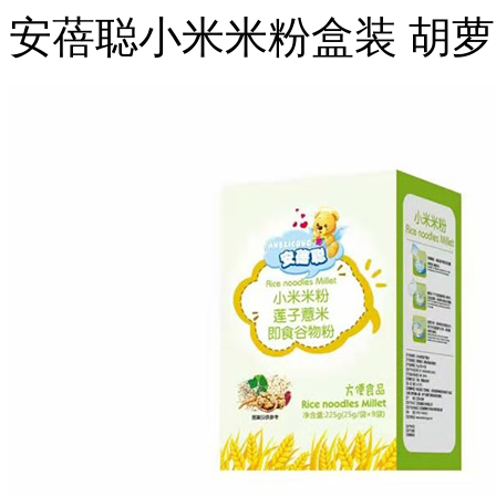
安蓓聪小米米粉盒装 胡