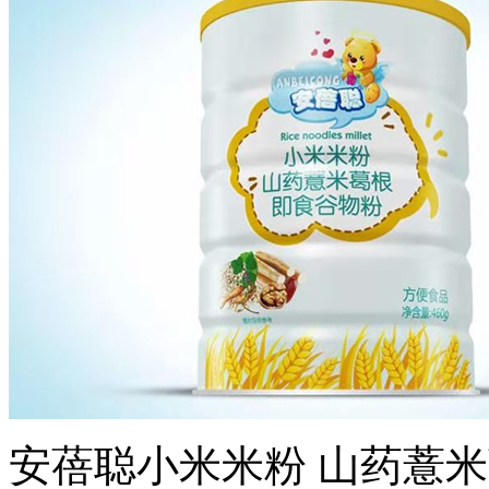
安蓓聪小米米粉 山药薏