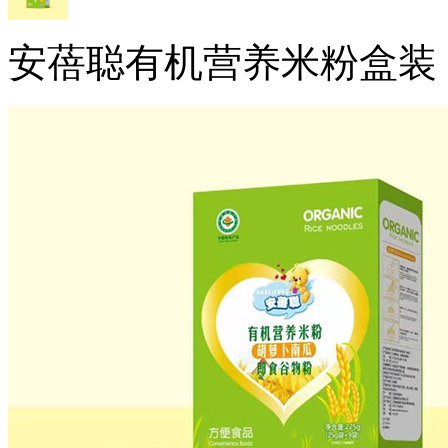
安蓓聪有机营养米粉盒装