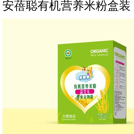
安蓓聪有机营养米粉盒装