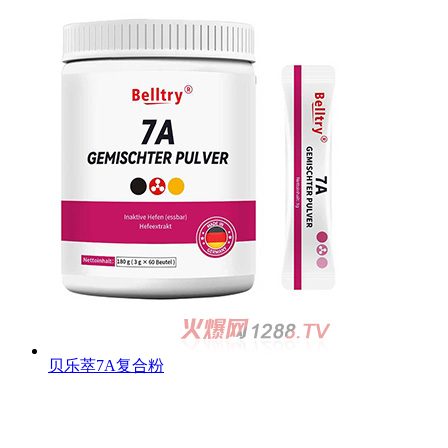
贝乐萃7A复合粉