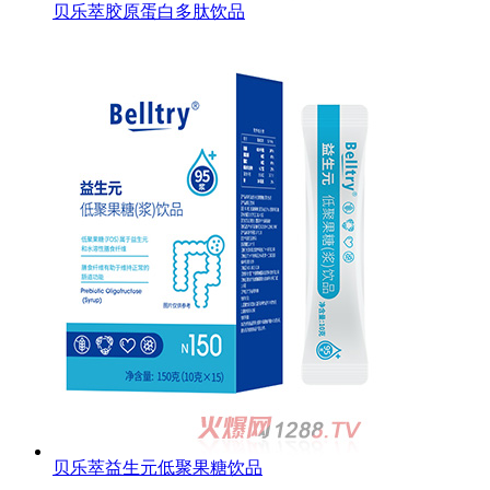
贝乐萃胶原蛋白多肽饮品
贝乐萃益生元低聚果糖饮品