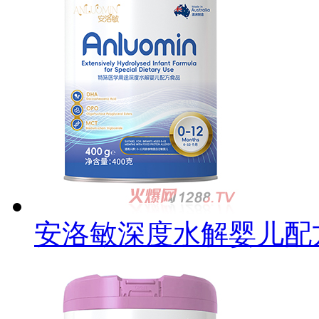
安洛敏深度水解婴儿配