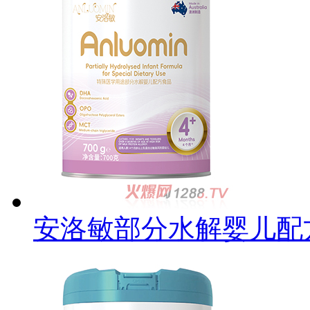
安洛敏部分水解婴儿配