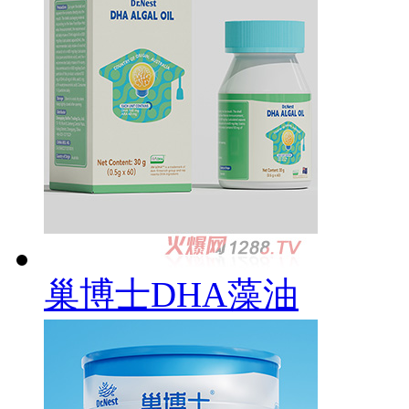
巢博士DHA藻油