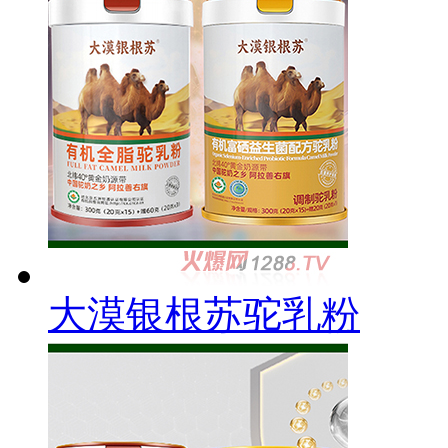
大漠银根苏驼乳粉