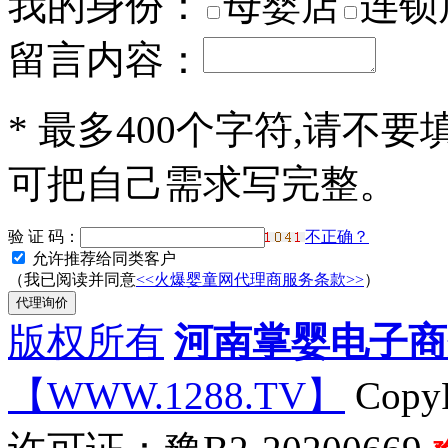
我的身份：
母婴店
连锁
留言内容：
*
最多400个字符,请不要
可把自己需求写完整。
验 证 码：
不正确？
允许推荐给同类客户
（我已阅读并同意
<<火爆婴童网代理商服务条款>>
）
版权所有
河南掌婴电子商
【WWW.1288.TV】
CopyR