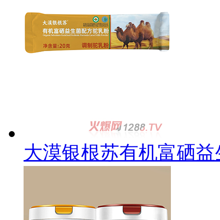
大漠银根苏有机富硒益