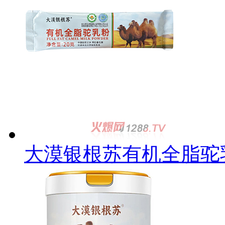
大漠银根苏有机全脂驼