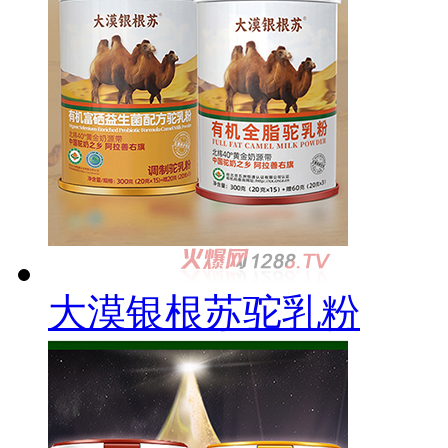
大漠银根苏驼乳粉