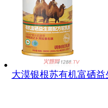
大漠银根苏有机富硒益