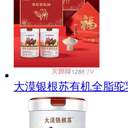
大漠银根苏有机全脂驼