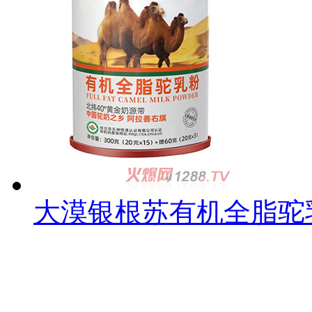
大漠银根苏有机全脂驼