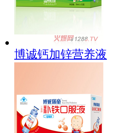
博诚钙加锌营养液