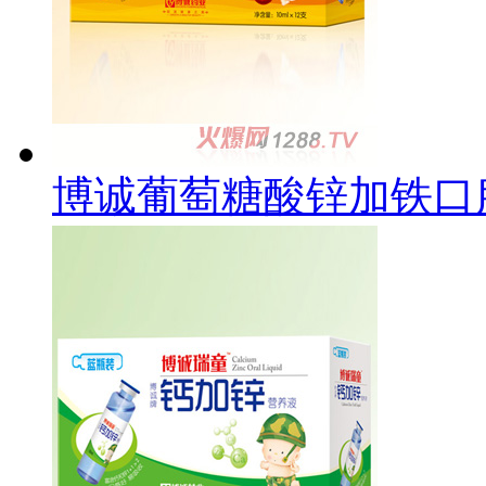
博诚葡萄糖酸锌加铁口