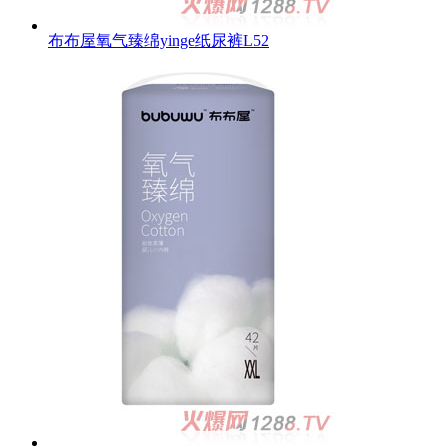
布布屋氧气臻绵yinge纸尿裤L52