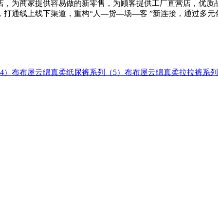
，为商家提供容易做的新零售，为顾客提供工厂直营店，优质品质
打通线上线下渠道，重构“人—货—场—客 ”新连接，通过多
4）
布布屋云绵真柔纸尿裤系列（5）
布布屋云绵真柔拉拉裤系列