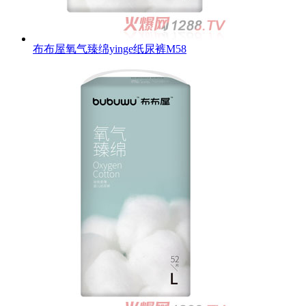
布布屋氧气臻绵yinge纸尿裤M58