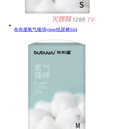
布布屋氧气臻绵yinge纸尿裤S64