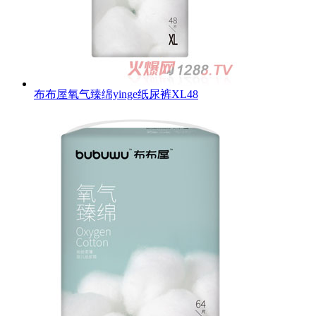
布布屋氧气臻绵yinge纸尿裤XL48