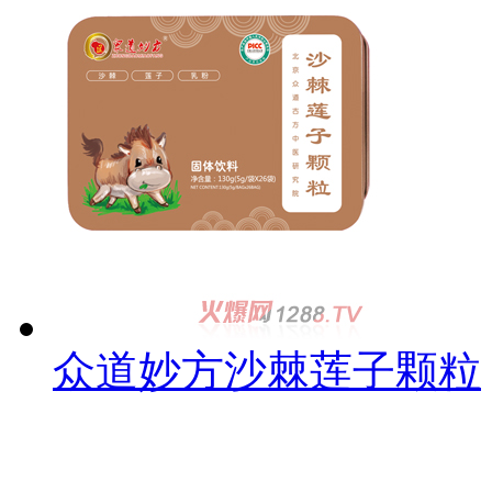
众道妙方沙棘莲子颗粒