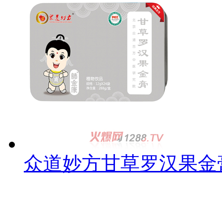
众道妙方甘草罗汉果金