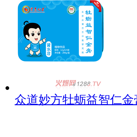
众道妙方牡蛎益智仁金