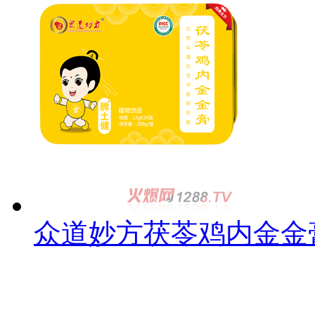
众道妙方茯苓鸡内金金