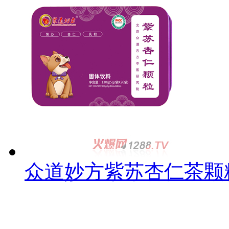
众道妙方紫苏杏仁茶颗