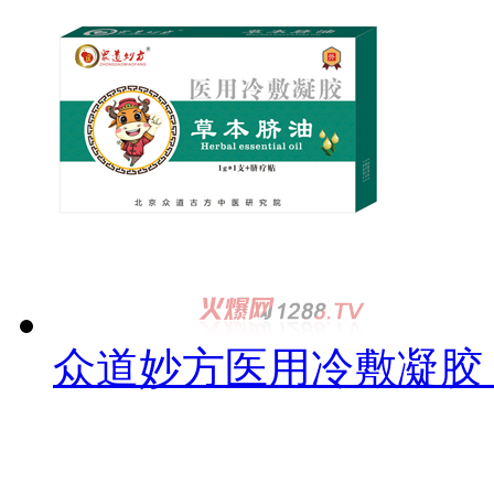
众道妙方医用冷敷凝胶