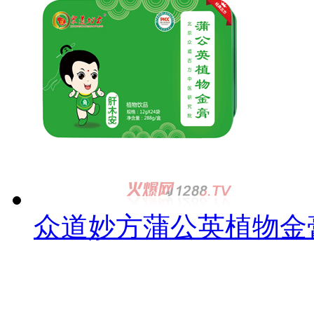
众道妙方蒲公英植物金