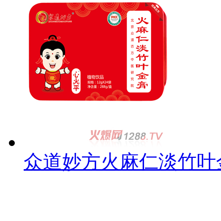
众道妙方火麻仁淡竹叶