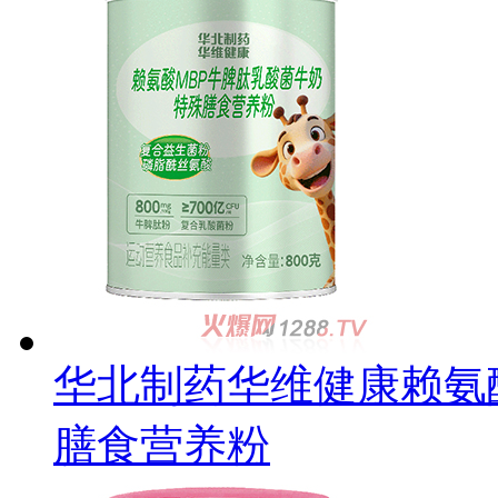
华北制药华维健康赖氨
膳食营养粉