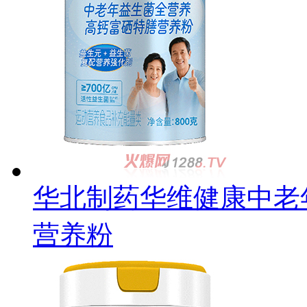
华北制药华维健康中老
营养粉