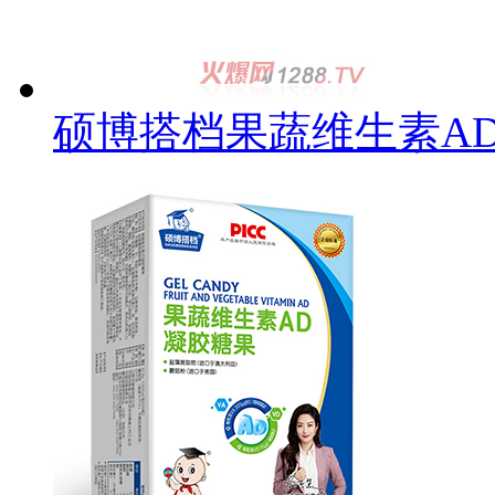
硕博搭档果蔬维生素A