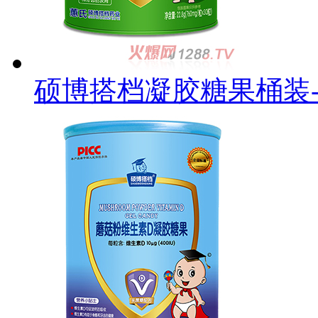
硕博搭档凝胶糖果桶装