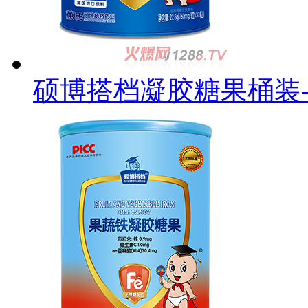
硕博搭档凝胶糖果桶装