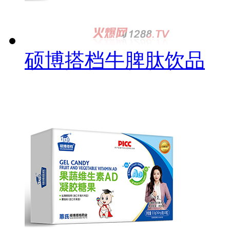
硕博搭档牛脾肽饮品