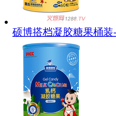
硕博搭档凝胶糖果桶装-D