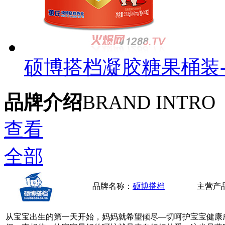
硕博搭档凝胶糖果桶装
品牌介绍
BRAND INTRO
查看
全部
品牌名称：
硕博搭档
主营产
从宝宝出生的第一天开始，妈妈就希望倾尽—切呵护宝宝健康