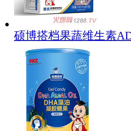
硕博搭档果蔬维生素A