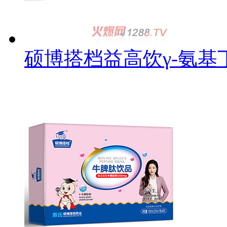
硕博搭档益高饮γ-氨基