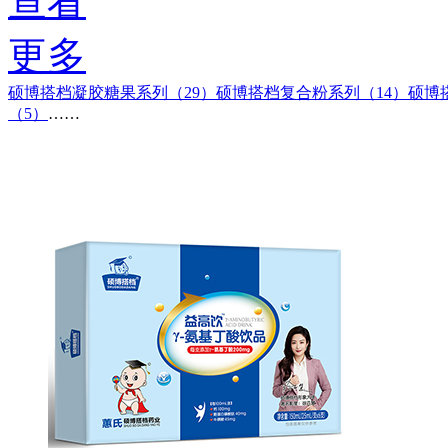
查看
更多
硕博搭档凝胶糖果系列（29）
硕博搭档复合粉系列（14）
硕博
（5）
……