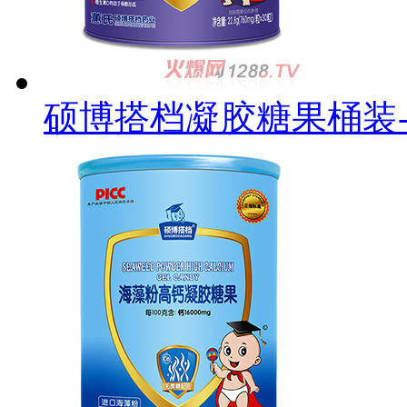
硕博搭档凝胶糖果桶装