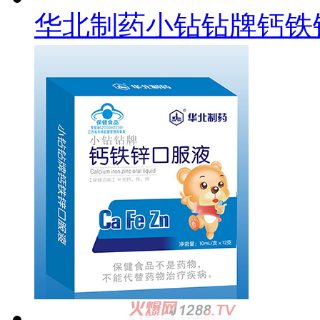
华北制药小钻钻牌钙铁