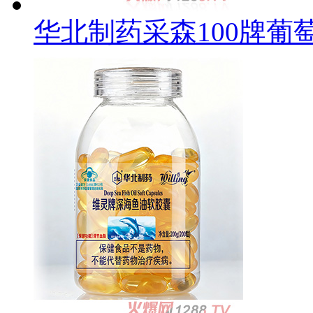
华北制药采森100牌葡