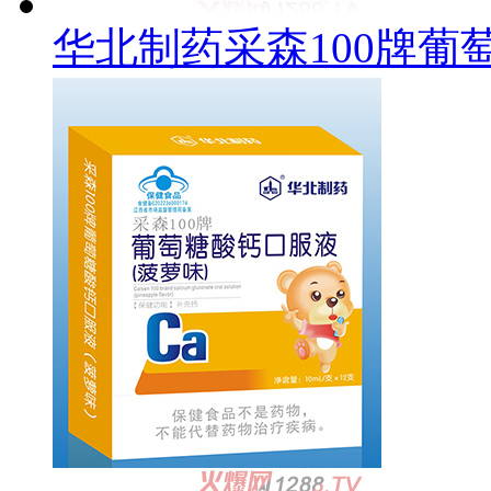
华北制药采森100牌葡