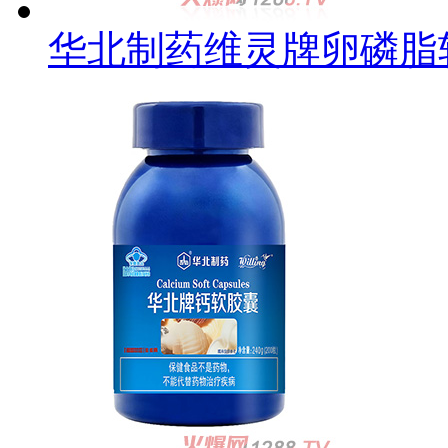
华北制药维灵牌卵磷脂