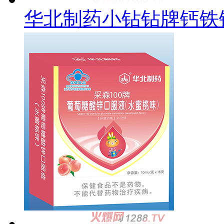
华北制药小钻钻牌钙铁