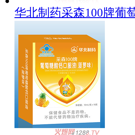
华北制药采森100牌葡