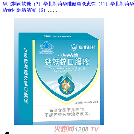
华北制药软糖（3）
华北制药华维健康液态饮（11）
华北制药华
药食同源清清宝（6）
……