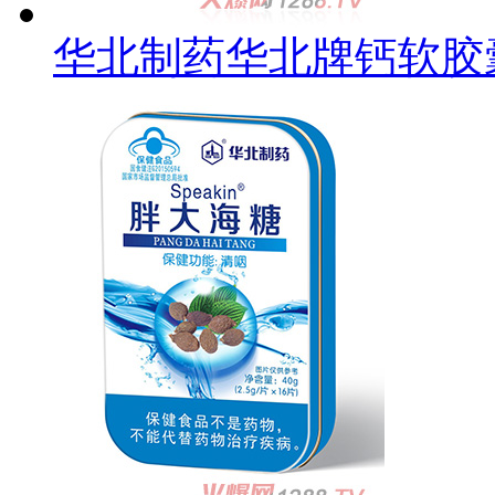
华北制药华北牌钙软胶