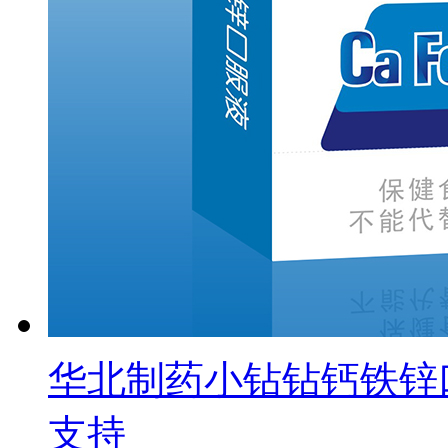
华北制药小钻钻钙铁锌
支持