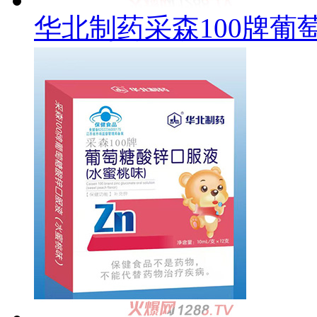
华北制药采森100牌葡