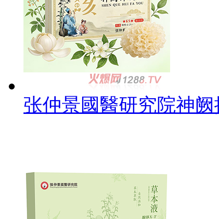
张仲景國醫研究院神阙