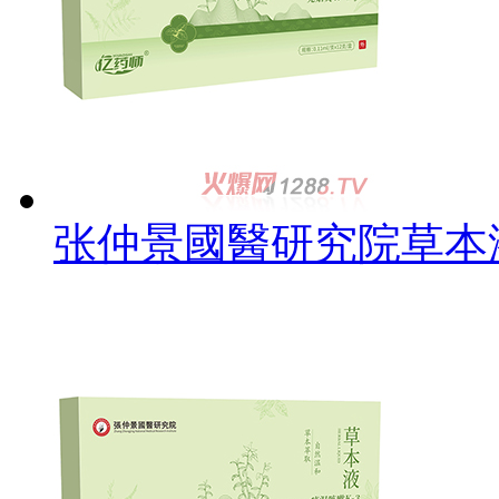
张仲景國醫研究院草本液-