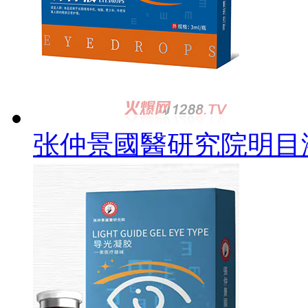
张仲景國醫研究院明目