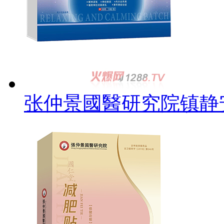
张仲景國醫研究院镇静