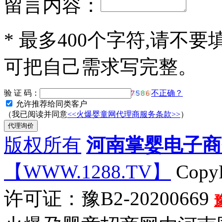
留言内容：
*
最多400个字符,请不要
可把自己需求写完整。
验 证 码：
不正确？
允许推荐给同类客户
（我已阅读并同意
<<火爆婴童网代理商服务条款>>
）
版权所有
河南掌婴电子商
【WWW.1288.TV】
CopyR
许可证：豫B2-20200669