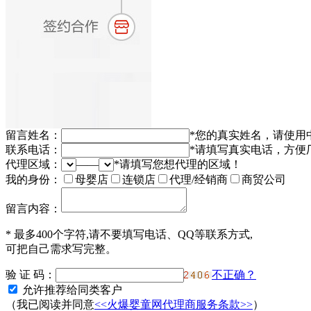
留言姓名：
*
您的真实姓名，请使用
联系电话：
*
请填写真实电话，方便
代理区域：
——
*
请填写您想代理的区域！
我的身份：
母婴店
连锁店
代理/经销商
商贸公司
留言内容：
*
最多400个字符,请不要填写电话、QQ等联系方式,
可把自己需求写完整。
验 证 码：
不正确？
允许推荐给同类客户
（我已阅读并同意
<<火爆婴童网代理商服务条款>>
）