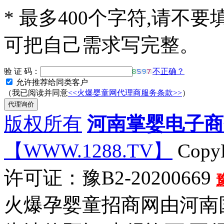
*
最多400个字符,请不要
可把自己需求写完整。
验 证 码：
不正确？
允许推荐给同类客户
（我已阅读并同意
<<火爆婴童网代理商服务条款>>
）
版权所有
河南掌婴电子商
【WWW.1288.TV】
CopyR
许可证：豫B2-20200669
火爆孕婴童招商网由河南