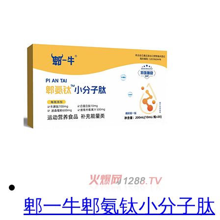
郫一牛郫氨钛小分子肽