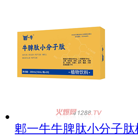
郫一牛牛脾肽小分子肽