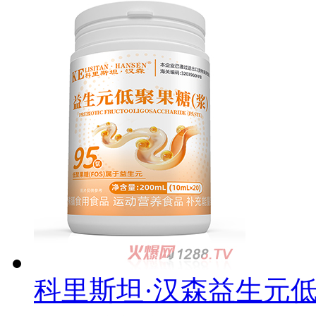
科里斯坦·汉森益生元低