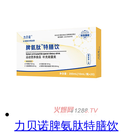
力贝诺脾氨肽特膳饮