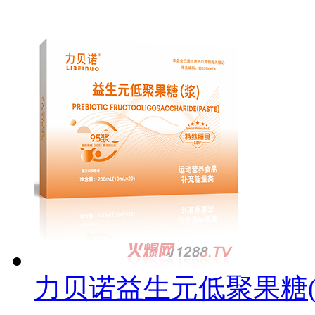
力贝诺益生元低聚果糖(