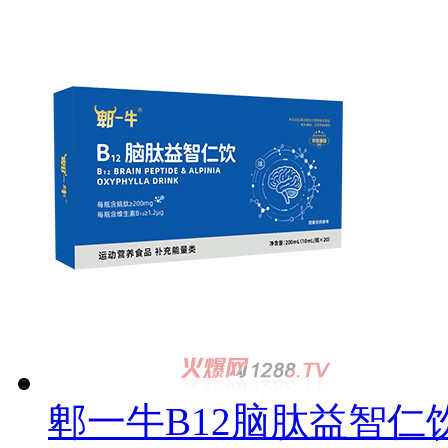
郫一牛B12脑肽益智仁