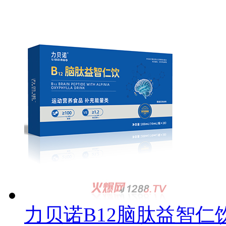
力贝诺B12脑肽益智仁