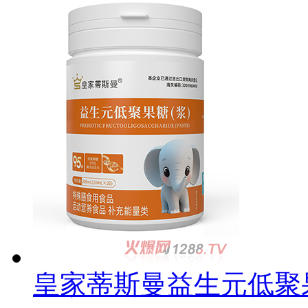
皇家蒂斯曼益生元低聚果