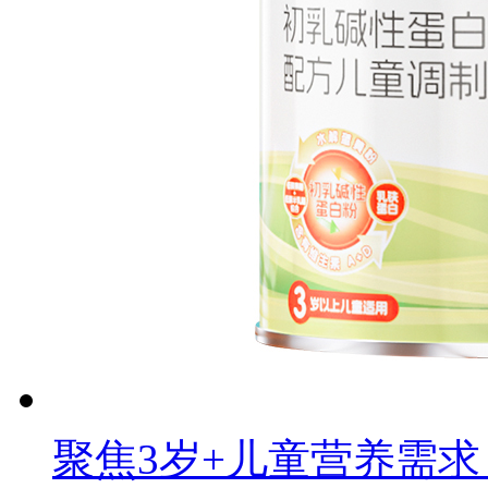
聚焦3岁+儿童营养需