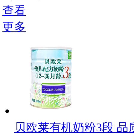
查看
更多
贝欧莱有机奶粉3段 