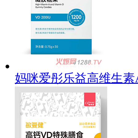
妈咪爱彤乐益高维生素