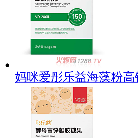
妈咪爱彤乐益海藻粉高