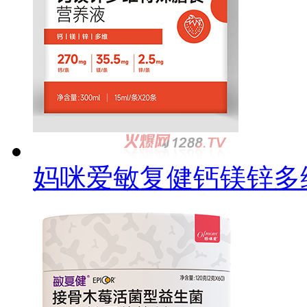
妈咪爱敏复健钙镁锌多