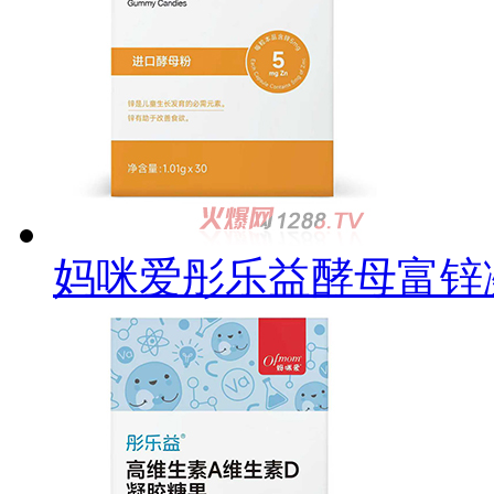
妈咪爱彤乐益酵母富锌