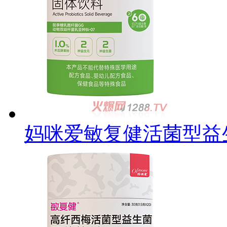
妈咪爱敏复健活菌型益