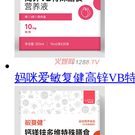
妈咪爱敏复健高锌VB