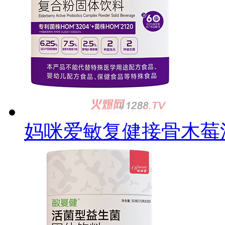
妈咪爱敏复健接骨木莓