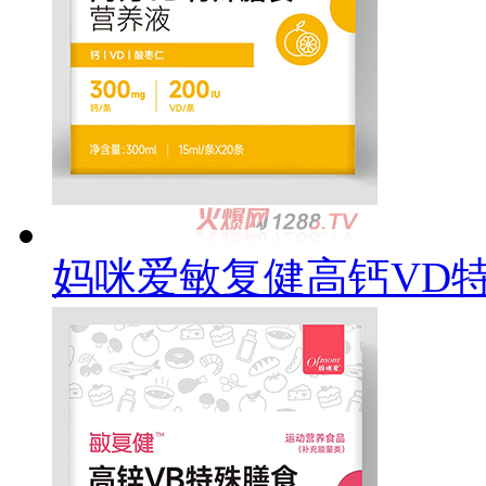
妈咪爱敏复健高钙VD