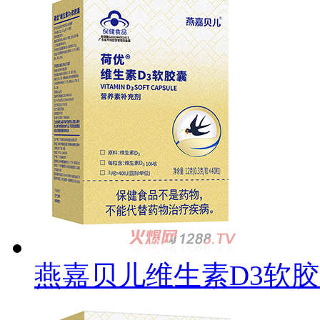
燕嘉贝儿维生素D3软