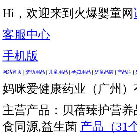
Hi，欢迎来到火爆婴童网
客服中心
手机版
网站首页
|
婴幼用品
|
儿童用品
|
孕妇用品
|
婴童品牌
|
产品库
|
妈咪爱健康药业（广州）
主营产品：贝蓓臻护营养品
食同源,益生菌
产品（31