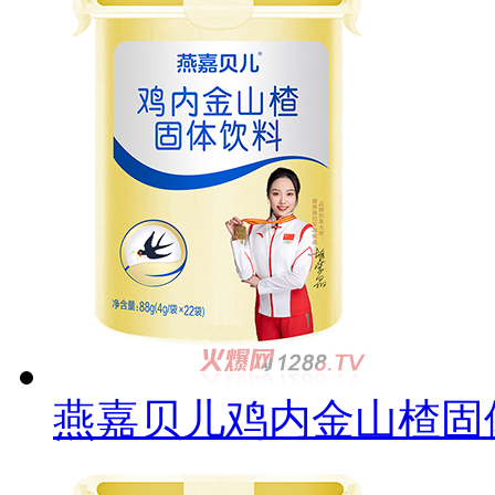
燕嘉贝儿鸡内金山楂固