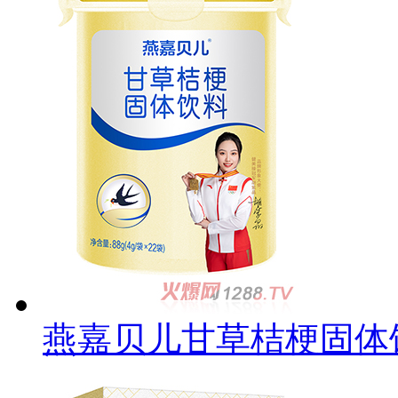
燕嘉贝儿甘草桔梗固体