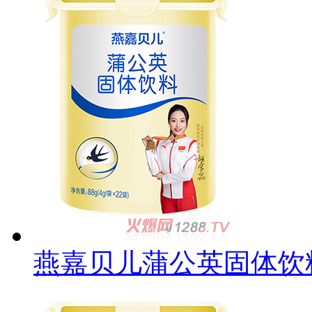
燕嘉贝儿蒲公英固体饮