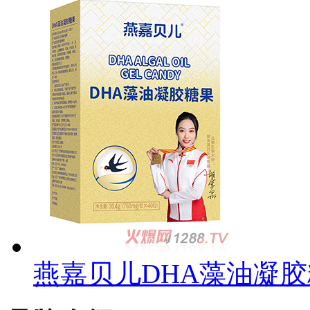
燕嘉贝儿DHA藻油凝