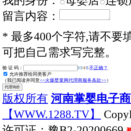
我的身份：
母婴店
连锁
留言内容：
*
最多400个字符,请不要
可把自己需求写完整。
验 证 码：
不正确？
允许推荐给同类客户
（我已阅读并同意
<<火爆婴童网代理商服务条款>>
）
版权所有
河南掌婴电子商
【WWW.1288.TV】
CopyR
许可证：豫B2-20200669