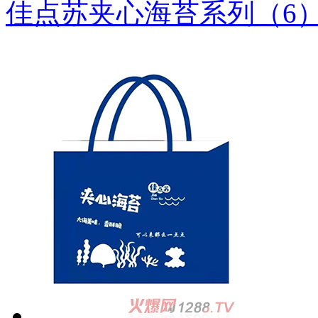
佳点苏夹心海苔系列（6