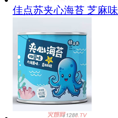
佳点苏夹心海苔 芝麻味