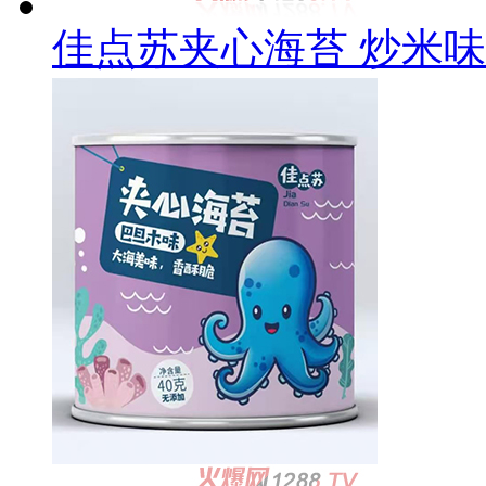
佳点苏夹心海苔 炒米味