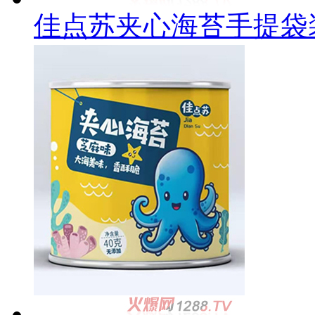
佳点苏夹心海苔手提袋