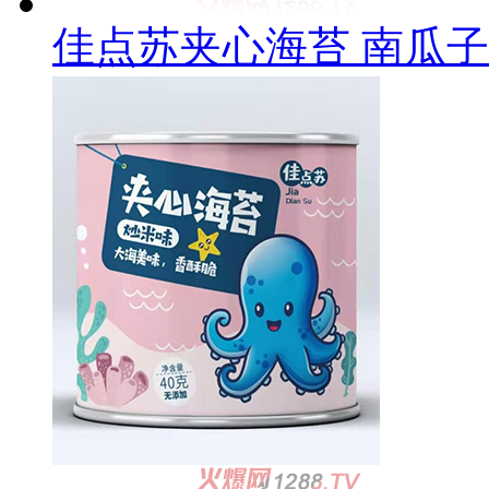
佳点苏夹心海苔 南瓜