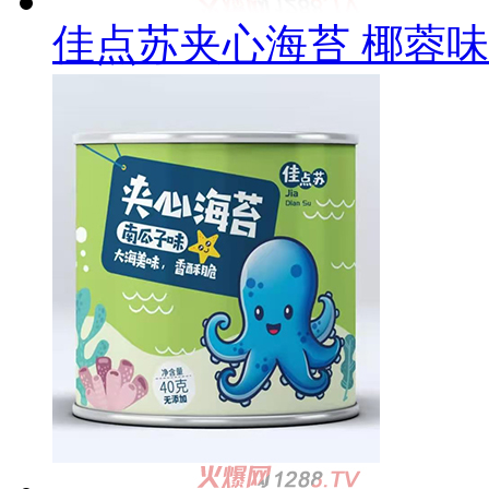
佳点苏夹心海苔 椰蓉味