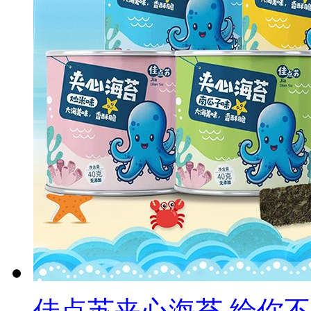
佳点苏夹心海苔 给你