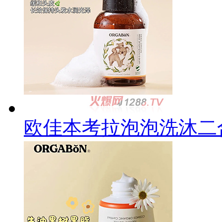
欧佳本考拉泡泡洗沐二