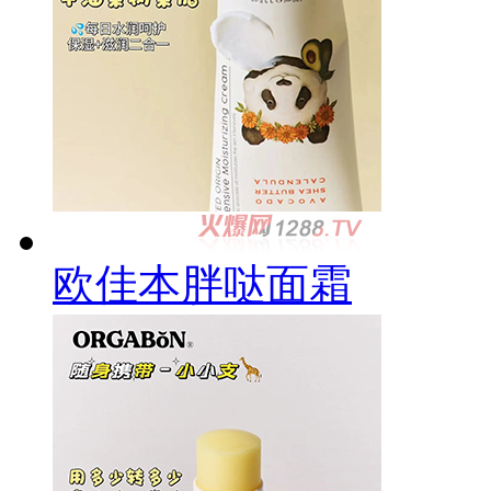
欧佳本胖哒面霜