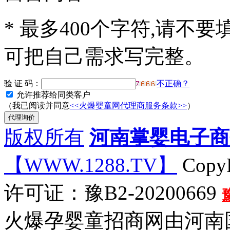
*
最多400个字符,请不要
可把自己需求写完整。
验 证 码：
不正确？
允许推荐给同类客户
（我已阅读并同意
<<火爆婴童网代理商服务条款>>
）
版权所有
河南掌婴电子商
【WWW.1288.TV】
CopyR
许可证：豫B2-20200669
火爆孕婴童招商网由河南