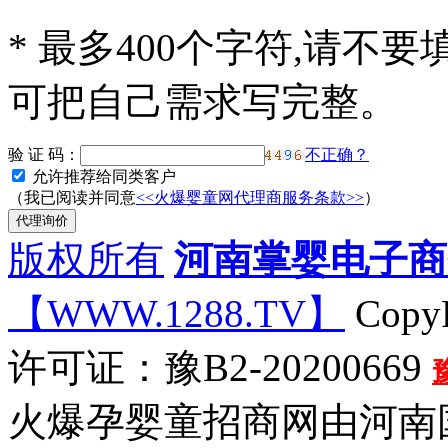
*
最多400个字符,请不要
可把自己需求写完整。
验 证 码：
不正确？
允许推荐给同类客户
（我已阅读并同意
<<火爆婴童网代理商服务条款>>
）
版权所有
河南掌婴电子商
【WWW.1288.TV】
CopyR
许可证：豫B2-20200669
火爆孕婴童招商网由河南