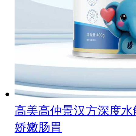
高美高仲景汉方深度水
娇嫩肠胃