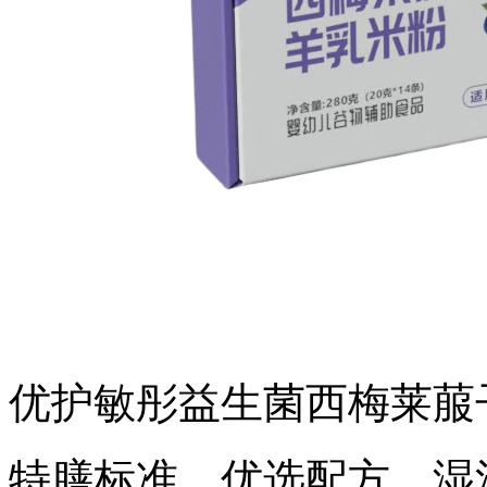
优护敏彤益生菌西梅莱菔
特膳标准，优选配方，湿