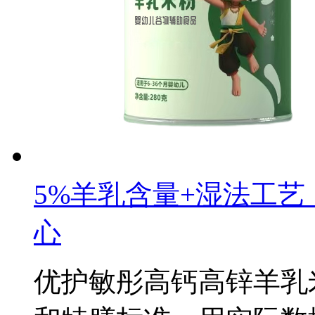
5%羊乳含量+湿法工
心
优护敏彤高钙高锌羊乳