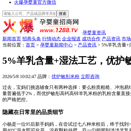
火爆孕婴童官方微信
孕婴童资讯
新闻首页
招商头条
行情动态
企业报道
成功合作
产品资讯
市场
当前位置：
首页
>
孕婴童新闻中心
>
产品资讯
> 5%羊乳含
5%羊乳含量+湿法工艺，优护
2026/5/8 10:02:47
品牌：
优护敏彤米粉
立即咨询
过去，宝妈们挑选辅食只有两种选择：要么粉质粗糙、冲泡易
量普遍低于2%，而优护敏彤高钙高锌羊乳米粉的乳粉含量直接
的严格把控。
隐藏在日常里的品质细节
小杨是一位95后新手妈妈，在尝试过七八种米粉后，终于找
用40°C温水即可化开，没有颗粒挂壁，舀一勺能闻到淡淡羊