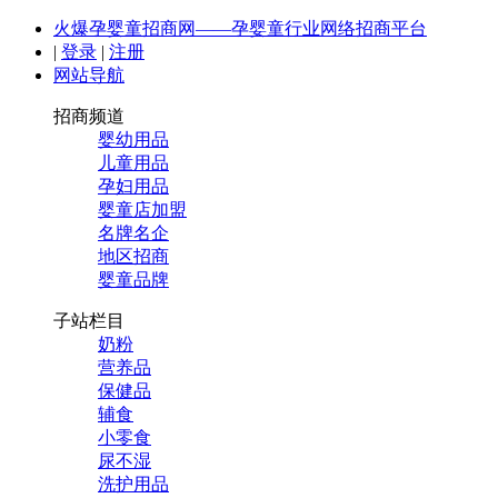
火爆孕婴童招商网——孕婴童行业网络招商平台
|
登录
|
注册
网站导航
招商频道
婴幼用品
儿童用品
孕妇用品
婴童店加盟
名牌名企
地区招商
婴童品牌
子站栏目
奶粉
营养品
保健品
辅食
小零食
尿不湿
洗护用品