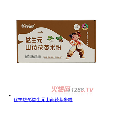
优护敏彤益生元山药茯苓米粉