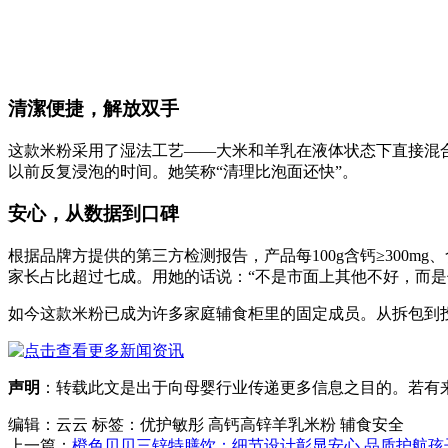
清潔便捷，解放双手
这款米粉采用了湿法工艺——大米和羊乳在液体状态下直接混
以前反复浸泡的时间。她笑称“清理比泡面还快”。
安心，从数据到口碑
根据品牌方提供的第三方检测报告，产品每100g含钙≥300m
家长占比超过七成。用她的话说：“不是市面上其他不好，而是
如今这款米粉已成为许多家庭辅食柜里的固定成员。从拆包到
声明
：转载此文是出于向母婴行业传递更多信息之目的。若有来源
编辑：云云
标签：优护敏彤 高钙高锌羊乳米粉 辅食安全
上一篇：
橙色贝贝三锌特膳饮：细节设计彰显安心 品质护航孩