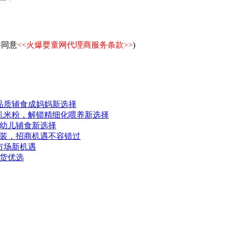
并同意
<<火爆婴童网代理商服务条款>>
)
品质辅食成妈妈新选择
乳米粉，解锁精细化喂养新选择
幼儿辅食新选择
装，招商机遇不容错过
市场新机遇
货优选