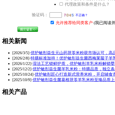
代理政策和条件是什么？
验证码：
不正确？
允许推荐给同类客户
(我已阅读
相关新闻
[2026/3/5]
·
优护敏彤益生元山药茯苓米粉获市场认可，高
[2026/2/8]
·
特膳标准加持！优护敏彤益生菌西梅莱菔子羊
[2026/1/22]
·
湿法工艺锁鲜护质，优护敏彤羊乳米粉解锁婴
[2025/12/2]
·
优护敏彤益生菌羊乳米粉：特膳品质，独立条
[2025/10/24]
·
优护敏彤匠心打造新式营养米粉，开启辅食
[2025/10/9]
·
优护敏彤益生菌葛根茯苓羊乳米粉至臻品质上
相关产品