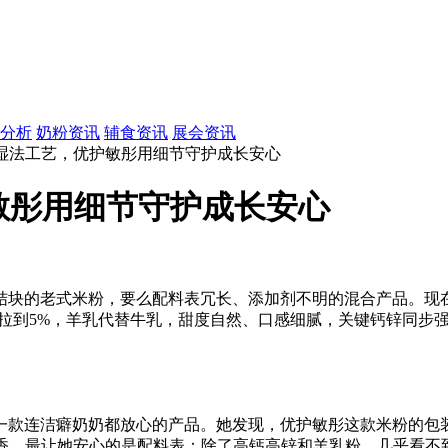
分析
奶粉资讯
辅食资讯
展会资讯
量+湿法工艺，优护敏彤用细节守护成长安心
敏彤用细节守护成长安心
结块的老式米粉，要么配料表冗长、添加剂不明的混合产品。现
拉到5%，羊乳代替牛乳，甜度自然、口感细腻，关键钙锌同步强
到一款连洁癖奶奶都放心的产品。她发现，优护敏彤这款米粉的包
乳香。最让她安心的是配料表：除了高钙高锌和羊乳粉，几乎看不