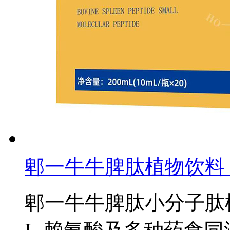
郫一牛牛脾肽植物饮料
郫一牛牛脾肽小分子肽植