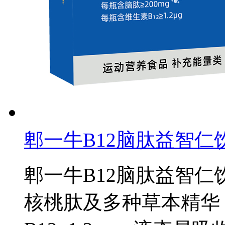
郫一牛B12脑肽益智
郫一牛B12脑肽益智
核桃肽及多种草本精华，