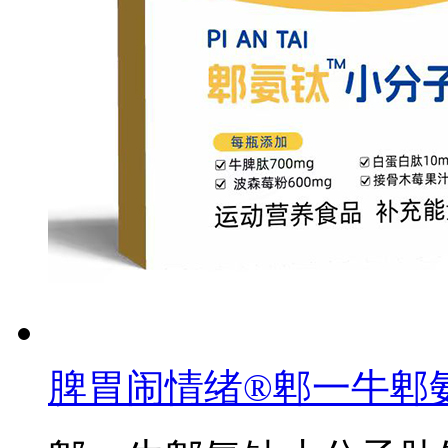
脾胃闹情绪®郫一牛郫