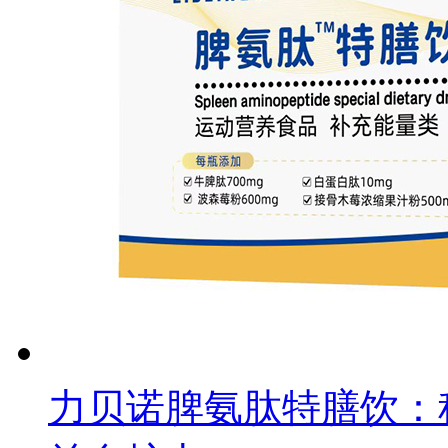
力贝诺脾氨肽特膳饮：