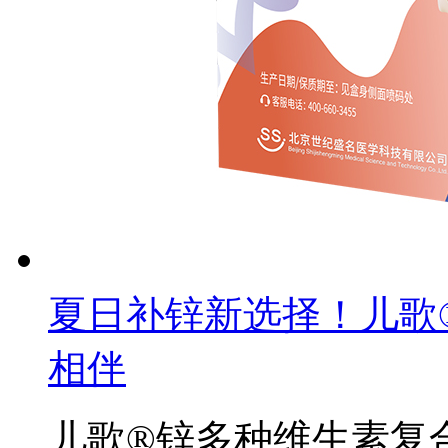
夏日补锌新选择！儿歌
相伴
儿歌®锌多种维生素复合