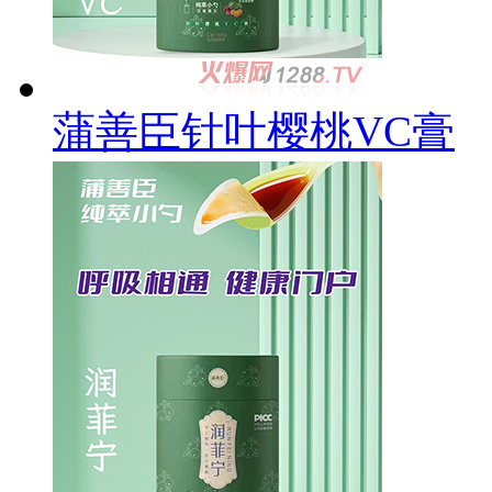
蒲善臣针叶樱桃VC膏