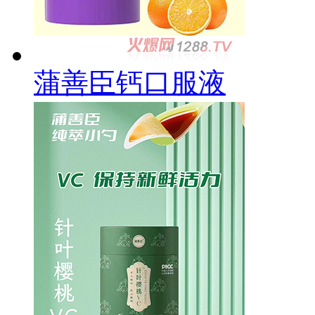
蒲善臣钙口服液