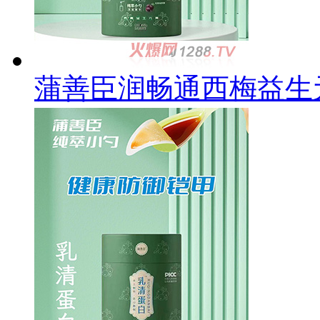
蒲善臣润畅通西梅益生