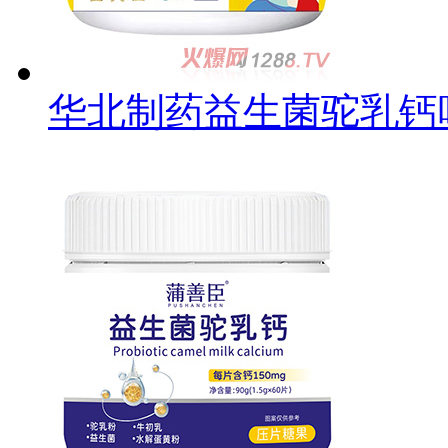
华北制药益生菌驼乳钙