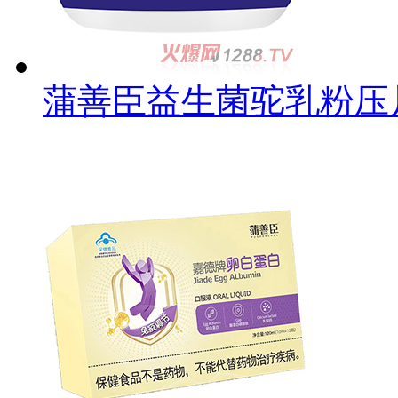
蒲善臣益生菌驼乳粉压