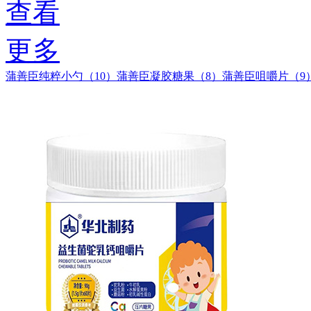
查看
更多
蒲善臣纯粹小勺（10）
蒲善臣凝胶糖果（8）
蒲善臣咀嚼片（9