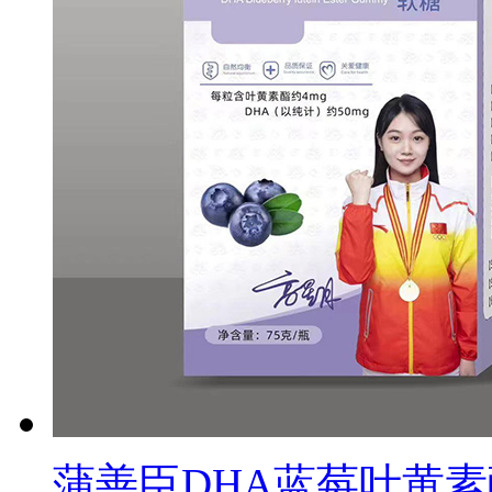
蒲善臣DHA蓝莓叶黄