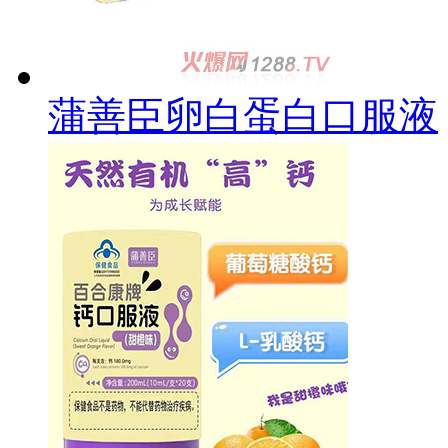
蒲善臣卵白蛋白口服液