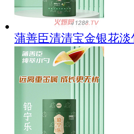
蒲善臣清清宝金银花淡