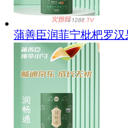
蒲善臣润菲宁枇杷罗汉