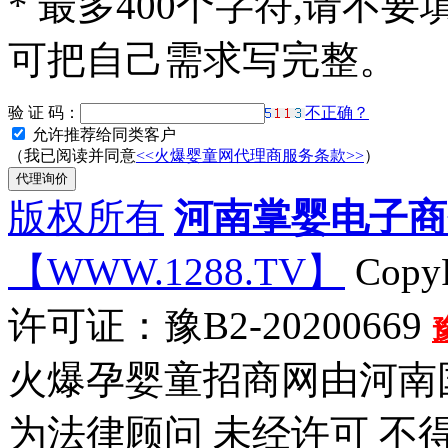
*
最多400个字符,请不要
可把自己需求写完整。
验 证 码：
不正确？
允许推荐给同类客户
（我已阅读并同意
<<火爆婴童网代理商服务条款>>
）
版权所有
河南掌婴电子商
【WWW.1288.TV】
CopyR
许可证：豫B2-20200669
火爆孕婴童招商网由河南
为法律顾问 未经许可 不得