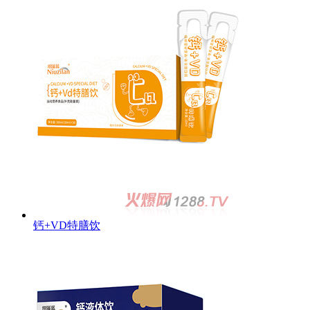
钙+VD特膳饮