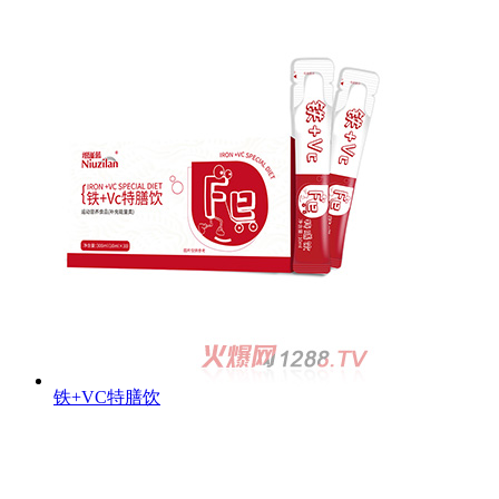
铁+VC特膳饮