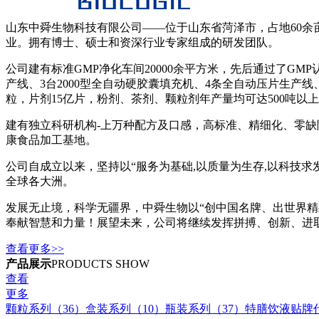
山东中舜生物科技有限公司——位于山东省菏泽市，占地60余亩
业。拥有博士、硕士和资深行业专家组成的研发团队。
公司建有标准GMP净化车间20000余平方米，先后通过了GMP
产线、3台2000型全自动硬胶囊填充机、4条全自动压片生产
粒，片剂15亿片，粉剂、茶剂、颗粒剂年产量均可达5
建有独立科研机构-上万种配方及口感，高标准、精细化、零
康食品加工基地。
公司自成立以来，坚持以“服务为基础,以质量为生存,以科技
全球各大洲。
发展无止境，科学无疆界，中舜生物以“创中国名牌、出世界精
奉献智慧和力量！展望未来，公司将继续发挥拼搏、创新、进
查看更多>>
产品展示
PRODUCTS SHOW
查看
更多
颗粒系列（36）
盒装系列（10）
瓶装系列（37）
特膳饮液贴牌代