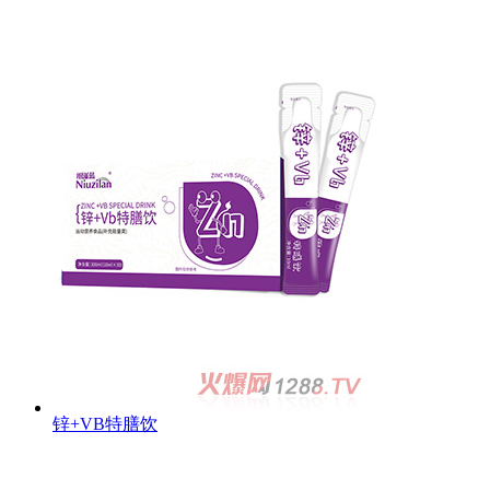
锌+VB特膳饮