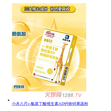
小木八尺γ-氨基丁酸维生素AD钙铁锌果蔬粉