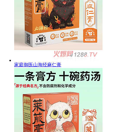
家庭御医山海经麻仁膏