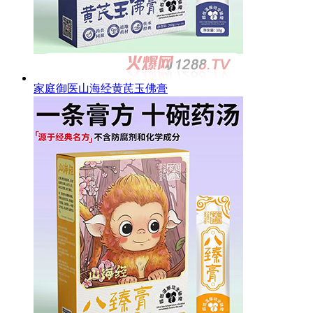
家庭御医山海经黄芪玉佛膏