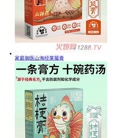
家庭御医山海经莱菔膏