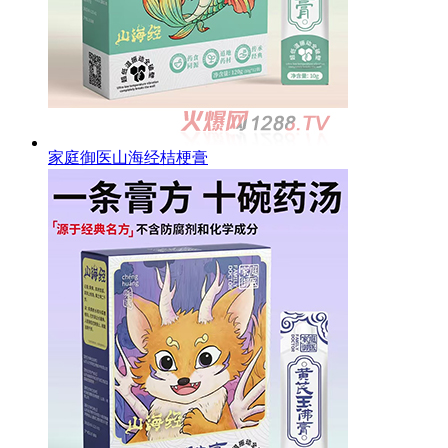
家庭御医山海经桔梗膏