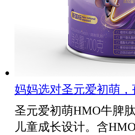
妈妈选对圣元爱初萌，
圣元爱初萌HMO牛脾
儿童成长设计。含HM