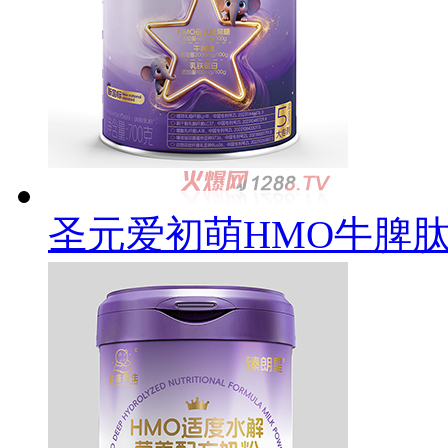
圣元爱初萌HMO牛脾