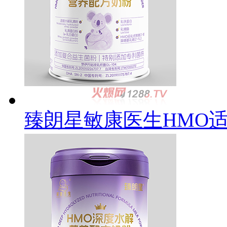
臻朗星敏康医生HMO