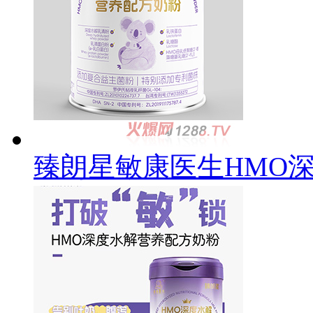
臻朗星敏康医生HMO