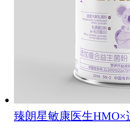
臻朗星敏康医生HMO×