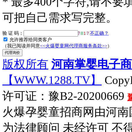
*
最多400个字符,请不要
可把自己需求写完整。
验 证 码：
不正确？
允许推荐给同类客户
（我已阅读并同意
<<火爆婴童网代理商服务条款>>
）
版权所有
河南掌婴电子商
【WWW.1288.TV】
CopyR
许可证：豫B2-20200669
火爆孕婴童招商网由河南
为法律顾问 未经许可 不得