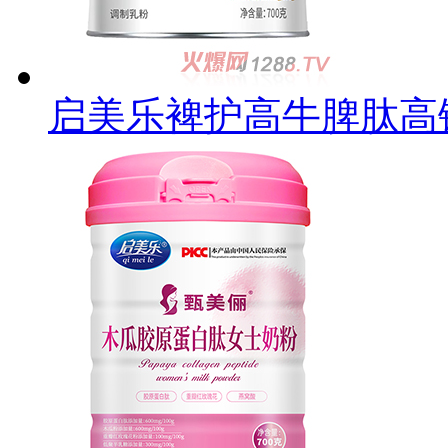
启美乐裨护高牛脾肽高