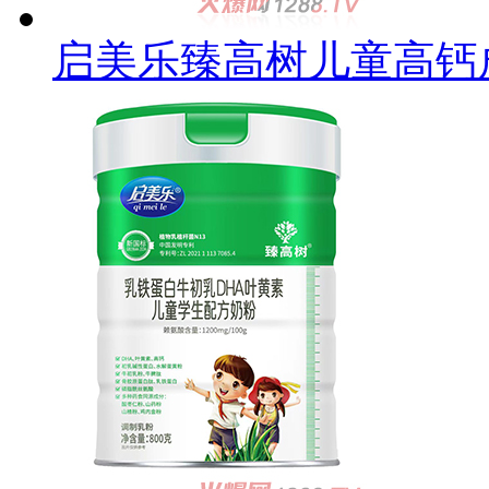
启美乐臻高树儿童高钙