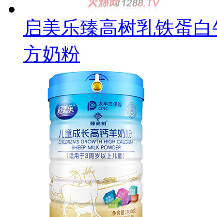
启美乐臻高树乳铁蛋白
方奶粉