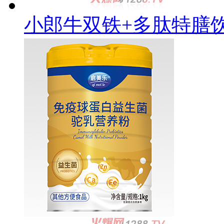
小郎牛双铁+多肽特膳