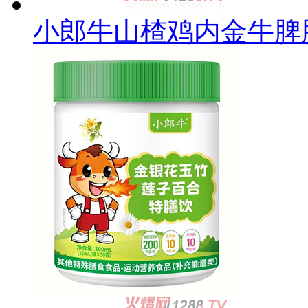
小郎牛山楂鸡内金牛脾