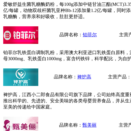
爱敏舒益生菌乳糖酶奶粉，每100g添加中链甘油三酯(MCT)3.35
亿/每罐，动物双歧杆菌乳亚种Bb-12添加量1.2亿/每罐，同
乳糖酶，营养亲和好吸收，肚肚更舒适。
品牌名称：
铂菲尔
主营
铂菲尔乳铁蛋白调制乳粉，采用澳大利亚进口乳铁蛋白原料，源头
母3000mg、乳铁蛋白1000mg，富含钙铁锌，科学配比，
品牌名称：
裨护高
主营产品
裨护高，江西小二郎食品有限公司旗下品牌，公司始终高度重
推出科学的、先进的、安全美味的各类母婴营养食品，并从生
至美的传递给中国家庭。
品牌名称：
甄美丽
主营