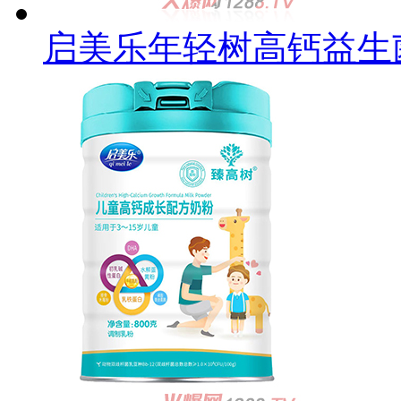
启美乐年轻树高钙益生