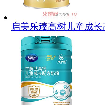
启美乐臻高树儿童成长