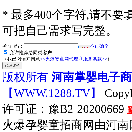
*
最多400个字符,请不要
可把自己需求写完整。
验 证 码：
不正确？
允许推荐给同类客户
（我已阅读并同意
<<火爆婴童网代理商服务条款>>
）
版权所有
河南掌婴电子商
【WWW.1288.TV】
CopyR
许可证：豫B2-20200669
火爆孕婴童招商网由河南